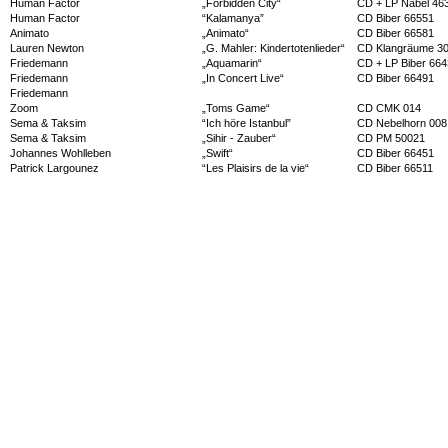
Human Factor
„Forbidden City“
CD + LP Nabel 46
Human Factor
“Kalamanya”
CD Biber 66551
Animato
„Animato“
CD Biber 66581
Lauren Newton
„G. Mahler: Kindertotenlieder“
CD Klangräume 3
Friedemann
„Aquamarin“
CD + LP Biber 66
Friedemann
„In Concert Live“
CD Biber 66491
Friedemann
Zoom
„Toms Game“
CD CMK 014
Sema & Taksim
“Ich höre Istanbul”
CD Nebelhorn 008
Sema & Taksim
„Sihir - Zauber“
CD PM 50021
Johannes Wohlleben
„Swift“
CD Biber 66451
Patrick Largounez
“Les Plaisirs de la vie“
CD Biber 66511