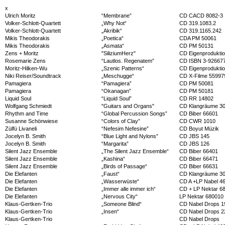
x
Ulrich Moritz
“Membrane”
CD CACD 8082-3
Volker-Schlott-Quartett
„Why Not“
CD 319.1083.2
Volker-Schlott-Quartett
„Akribik“
CD 319.1165.242
Mikis Theodorakis
„Poetica“
CDA PM 50061
Mikis Theodorakis
„Asmata“
CD PM 50131
Zens + Moritz
"SiliziumHerz"
CD Eigenprodukti
Rosemarie Zens
“Lautlos. Regenatem”
CD ISBN 3-926677
Moritz-Hilken-Wu
„Szenic Patterns“
CD Eigenprodukti
Niki Reiser/Soundtrack
„Meschugge“
CD X-Filme 55997
Pamagiera
“Pamagiera”
CD PM 50081
Pamagiera
“Okanagan”
CD PM 50181
Liquid Soul
“Liquid Soul”
CD RR 14802
Wolfgang Schmiedt
"Guitars and Organs"
CD Klangräume 3
Rhythm and Time
“Global Percussion Songs”
CD Biber 66601
Susanne Schönwiese
“Colors of Clay”
CD CWR 1010
Zülfü Livaneli
“Nefesim Nefesine”
CD Boyut Müzik
Jocelyn B. Smith
“Blue Light and Nylons”
CD JBS 145
Jocelyn B. Smith
“Margarita”
CD JBS 126
Silent Jazz Ensemble
„The Silent Jazz Ensemble“
CD Biber 66401
Silent Jazz Ensemble
„Kashina“
CD Biber 66471
Silent Jazz Ensemble
„Birds of Passage“
CD Biber 66631
Die Elefanten
„Faust“
CD Klangräume 3
Die Elefanten
„Wasserwüste“
CD A +LP Nabel 4
Die Elefanten
„Immer alle immer ich“
CD + LP Nektar 6
Die Elefanten
„Nervous City“
LP Nektar 680010
Klaus-Gertken-Trio
„Someone Blind“
CD Nabel Drops 1
Klaus-Gertken-Trio
„Insen“
CD Nabel Drops 2
Klaus-Gertken-Trio
CD Nabel Drops